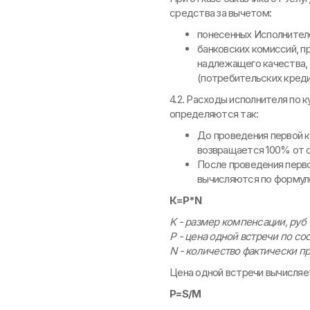
средства за вычетом:
понесенных Исполнителем
банковских комиссий, пр
надлежащего качества, 
(потребительских кредит
4.2. Расходы исполнителя по
определяются так:
До проведения первой к
возвращается 100% от с
После проведения перво
вычисляются по формул
К=P*N
K - размер компенсации, руб
P - цена одной встречи по 
N - количество фактически п
Цена одной встречи вычисляе
P=S/M