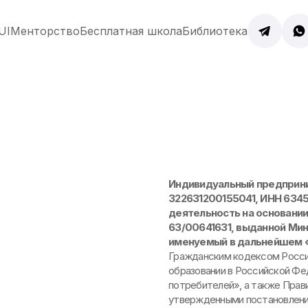
UI
Менторство
Бесплатная школа
Библиотека
Индивидуальный предприни
322631200155041, ИНН 634
деятельность на основании 
63/00641631, выданной Мин
именуемый в дальнейшем 
Гражданским кодексом Росс
образовании в Российской Фе
потребителей», а также Прави
утвержденными постановление