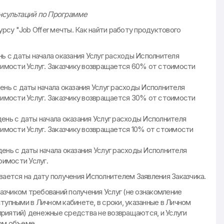
онсультаций по Программе
урсу "Job Offer мечты. Как найти работу продуктового
ень с даты начала оказания Услуг расходы Исполнителя
имости Услуг. Заказчику возвращается 60% от стоимости
день с даты начала оказания Услуг расходы Исполнителя
имости Услуг. Заказчику возвращается 30% от стоимости
день с даты начала оказания Услуг расходы Исполнителя
имости Услуг. Заказчику возвращается 10% от стоимости
день с даты начала оказания Услуг расходы Исполнителя
имости Услуг.
вается на дату получения Исполнителем Заявления Заказчика.
казчиком требований получения Услуг (не ознакомление
тупными в Личном кабинете, в сроки, указанные в Личном
риятий) денежные средства не возвращаются, и Услуги
ом объеме.