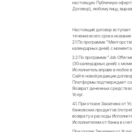
настоящую Публичную оферту 
Договор), любому лицу, выра
Настоящий договор вступает в
течение всего срока оказания 
2.1 По программе "Менторство
календарных дней) с момента 
2.2 По программе "Job Offer 
(30 календарных дней) с моме
Исполнитель вправе в любое 
Сайте новой редакции договор
Платформы подтверждает согл
Возврат денежных средств во
Услуг.‍
4.1. При отказе Заказчика от 
банковских продуктов (потреб
возврату и расходы Исполнит
Исполнителем от банка в счет
При отказе Заказчика от Услу