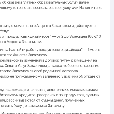
об оказании платных образовательных услуг (далее
зившему готовность воспользоваться услугами Исполнителя.
 силу с момента его Акцепта Заказчиком и действует в
Услуг.
 от продуктовых дизайнеров" — от 2 до 8 месяцев (60-240
его Акцепта Заказчиком.
мечты. Как найти работу продуктового дизайнера” — 1 месяц
нта его Акцепта Заказчиком.‍
время вносить изменения в договор путем размещения на
а. Оплата Услуг Заказчиком, а также любое использование
асие Заказчика с новой редакцией договора.‍
зможен по письменному заявлению Заказчика об отказе от
Услуг надлежащего качества, оплаченных с использованием
ительских кредитов, рассрочек и пр. продуктов), сумма к
еля, рассчитываются от суммы денег, полученных
 оплаты Услуг, оказываемых Заказчику.
г, Исполнитель возвращает Заказчику уплаченные денежные