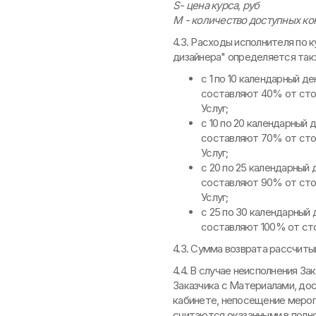
S- цена курса, руб
M - количество доступных к
4.3. Расходы исполнителя по к
дизайнера" определяется так:
с 1 по 10 календарный д
составляют 40% от сто
Услуг;
с 10 по 20 календарный 
составляют 70% от сто
Услуг;
с 20 по 25 календарный 
составляют 90% от сто
Услуг;
с 25 по 30 календарный 
составляют 100% от сто
4.3. Сумма возврата рассчиты
4.4. В случае неисполнения За
Заказчика с Материалами, дос
кабинете, непосещение мероп
считаются оказанными в полн